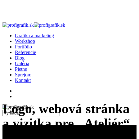
Skip
to
main
content
search
Menu
Grafika a marketing
Workshop
Portfólio
Referencie
Blog
Galéria
Pietne
Sprejom
Kontakt
facebook
linkedin
instagram
search
Logo, webová stránka
a vizitka pre „Ateliér“
Close
Search