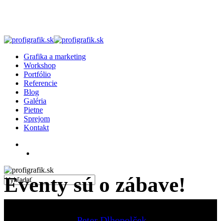
Skip
to
main
content
search
Menu
Grafika a marketing
Workshop
Portfólio
Referencie
Blog
Galéria
Pietne
Sprejom
Kontakt
facebook
linkedin
instagram
search
Eventy sú o zábave!
Close
Search
Peter Dlhopolček