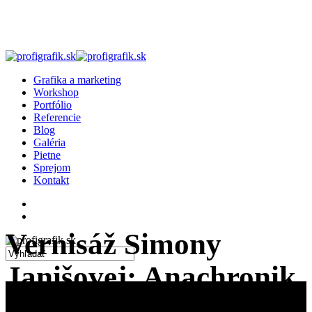
Skip
to
main
content
search
Menu
Grafika a marketing
Workshop
Portfólio
Referencie
Blog
Galéria
Pietne
Sprejom
Kontakt
facebook
linkedin
instagram
search
Vernisáž Simony
Janišovej: Anachronik
Close
Search