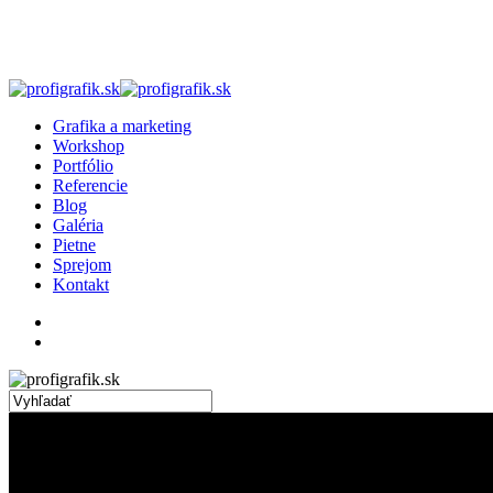
Skip
to
main
content
search
Menu
Grafika a marketing
Workshop
Portfólio
Referencie
Blog
Galéria
Pietne
Sprejom
Kontakt
facebook
linkedin
instagram
search
Close
Search