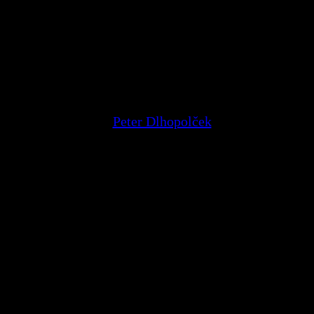
árne menia logo podľa počasia
Peter Dlhopolček