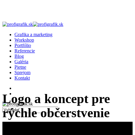
Skip
to
main
content
search
Menu
Grafika a marketing
Workshop
Portfólio
Referencie
Blog
Galéria
Pietne
Sprejom
Kontakt
facebook
linkedin
instagram
search
Logo a koncept pre
rýchle občerstvenie
Close
Search
„Zastávka“