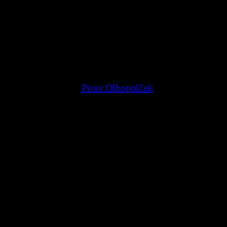
ovať počas krízy
Peter Dlhopolček