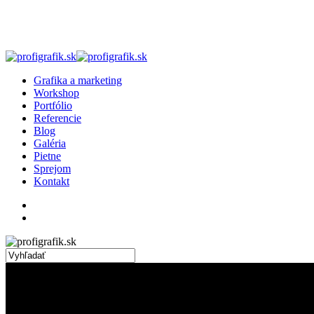
Skip
to
main
content
search
Menu
Grafika a marketing
Workshop
Portfólio
Referencie
Blog
Galéria
Pietne
Sprejom
Kontakt
facebook
linkedin
instagram
search
Close
Search