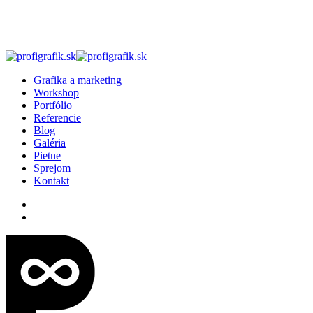
Skip
to
main
content
search
Menu
Grafika a marketing
Workshop
Portfólio
Referencie
Blog
Galéria
Pietne
Sprejom
Kontakt
facebook
linkedin
instagram
search