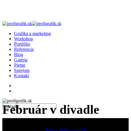
Skip
to
main
content
search
Menu
Grafika a marketing
Workshop
Portfólio
Referencie
Blog
Galéria
Pietne
Sprejom
Kontakt
facebook
linkedin
instagram
search
Február v divadle
Close
Search
Peter Dlhopolček