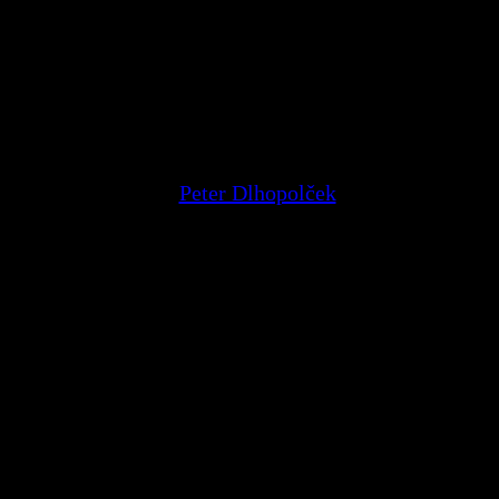
nekonečne modrej oblohy
Peter Dlhopolček