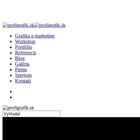
Skip
to
main
content
search
Menu
Grafika a marketing
Workshop
Portfólio
Referencie
Blog
Galéria
Pietne
Sprejom
Kontakt
facebook
linkedin
instagram
search
Close
Search