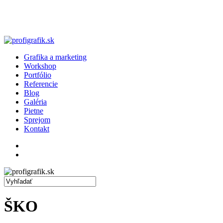
Skip
to
main
content
search
Menu
Grafika a marketing
Workshop
Portfólio
Referencie
Blog
Galéria
Pietne
Sprejom
Kontakt
facebook
linkedin
instagram
search
Close
Search
ŠKO