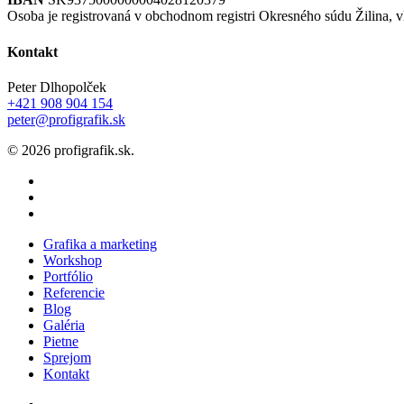
Osoba je registrovaná v obchodnom registri Okresného súdu Žilina, 
Kontakt
Peter Dlhopolček
+421 908 904 154
peter@profigrafik.sk
© 2026 profigrafik.sk.
facebook
linkedin
instagram
Close
Grafika a marketing
Menu
Workshop
Portfólio
Referencie
Blog
Galéria
Pietne
Sprejom
Kontakt
facebook