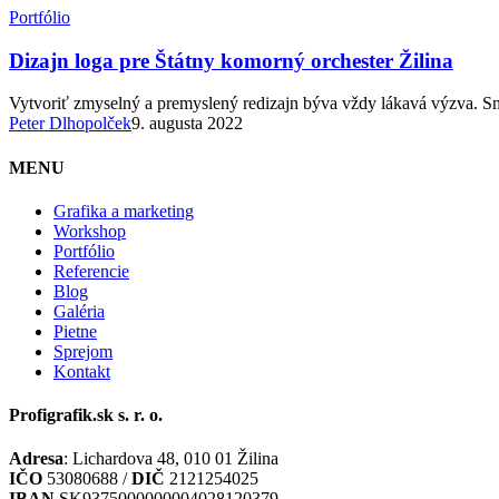
Dizajn
Portfólio
loga
pre
Dizajn loga pre Štátny komorný orchester Žilina
Štátny
komorný
Vytvoriť zmyselný a premyslený redizajn býva vždy lákavá výzva. Sm
orchester
Peter Dlhopolček
9. augusta 2022
Žilina
MENU
Grafika a marketing
Workshop
Portfólio
Referencie
Blog
Galéria
Pietne
Sprejom
Kontakt
Profigrafik.sk s. r. o.
Adresa
: Lichardova 48, 010 01 Žilina
IČO
53080688 /
DIČ
2121254025
IBAN
SK9375000000004028120379